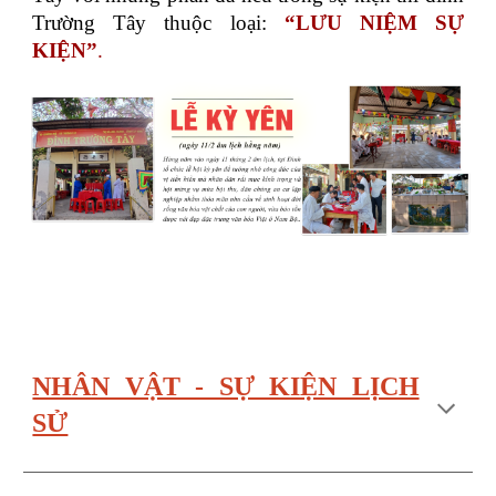
Trường Tây thuộc loại:
“LƯU NIỆM SỰ
KIỆN”
.
NHÂN VẬT - SỰ KIỆN LỊCH
SỬ