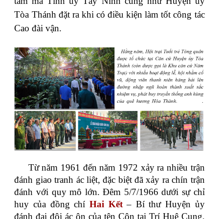
tâm mà Tỉnh ủy Tây Ninh cũng như Huyện ủy
Tòa Thánh đặt ra khi có điều kiện làm tốt công tác
Cao đài vận.
Từ năm 1961 đến năm 1972 xảy ra nhiều trận
đánh giao tranh ác liệt, đặc biệt đã xảy ra chín trận
đánh với quy mô lớn. Đêm 5/7/1966 dưới sự chỉ
huy của đồng chí
Hai Kết
– Bí thư Huyện ủy
đánh đại đội ác ôn của tên Côn tại Trí Huệ Cung,